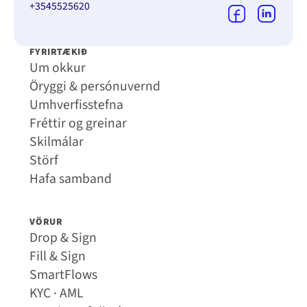
+3545525620
FYRIRTÆKIÐ
Um okkur
Öryggi & persónuvernd
Umhverfisstefna
Fréttir og greinar
Skilmálar
Störf
Hafa samband
VÖRUR
Drop & Sign
Fill & Sign
SmartFlows
KYC · AML