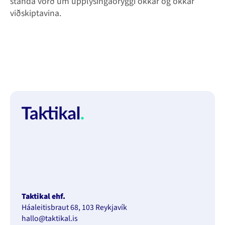
standa vörð um upplýsingaöryggi okkar og okkar
viðskiptavina.
Taktikal ehf.
Háaleitisbraut 68, 103 Reykjavík
hallo@taktikal.is