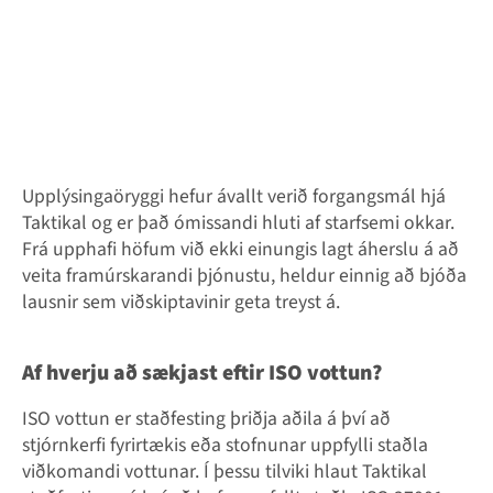
Upplýsingaöryggi hefur ávallt verið forgangsmál hjá
Taktikal og er það ómissandi hluti af starfsemi okkar.
Frá upphafi höfum við ekki einungis lagt áherslu á að
veita framúrskarandi þjónustu, heldur einnig að bjóða
lausnir sem viðskiptavinir geta treyst á.
Af hverju að sækjast eftir ISO vottun?
ISO vottun er staðfesting þriðja aðila á því að
stjórnkerfi fyrirtækis eða stofnunar uppfylli staðla
viðkomandi vottunar. Í þessu tilviki hlaut Taktikal