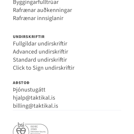
Byggingarfulltrúar
Rafrænar auðkenningar
Rafrænar innsiglanir
UNDIRSKRIFTIR
Fullgildar undirskriftir
Advanced undirskriftir
Standard undirskriftir
Click to Sign undirskriftir
AÐSTOÐ
Þjónustugátt
hjalp@taktikal.is
billing@taktikal.is