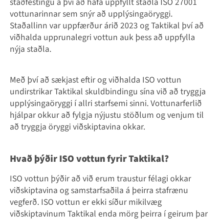
staðfestingu á því að hafa uppfyllt staðla ISO 27001
vottunarinnar sem snýr að upplýsingaöryggi.
Staðallinn var uppfærður árið 2023 og Taktikal því að
viðhalda upprunalegri vottun auk þess að uppfylla
nýja staðla.
Með því að sækjast eftir og viðhalda ISO vottun
undirstrikar Taktikal skuldbindingu sína við að tryggja
upplýsingaöryggi í allri starfsemi sinni. Vottunarferlið
hjálpar okkur að fylgja nýjustu stöðlum og venjum til
að tryggja öryggi viðskiptavina okkar.
Hvað þýðir ISO vottun fyrir Taktikal?
ISO vottun þýðir að við erum traustur félagi okkar
viðskiptavina og samstarfsaðila á þeirra stafrænu
vegferð. ISO vottun er ekki síður mikilvæg
viðskiptavinum Taktikal enda mörg þeirra í geirum þar