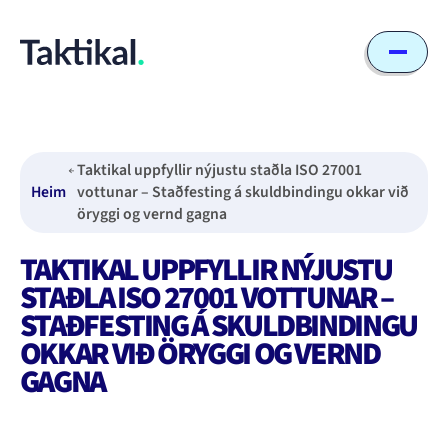
Taktikal uppfyllir nýjustu staðla ISO 27001
Heim
vottunar – Staðfesting á skuldbindingu okkar við
öryggi og vernd gagna
TAKTIKAL UPPFYLLIR NÝJUSTU
STAÐLA ISO 27001 VOTTUNAR –
STAÐFESTING Á SKULDBINDINGU
OKKAR VIÐ ÖRYGGI OG VERND
GAGNA