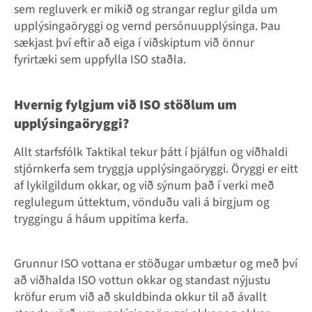
sem regluverk er mikið og strangar reglur gilda um
upplýsingaöryggi og vernd persónuupplýsinga. Þau
sækjast því eftir að eiga í viðskiptum við önnur
fyrirtæki sem uppfylla ISO staðla.
Hvernig fylgjum við ISO stöðlum um
upplýsingaöryggi?
Allt starfsfólk Taktikal tekur þátt í þjálfun og viðhaldi
stjórnkerfa sem tryggja upplýsingaöryggi. Öryggi er eitt
af lykilgildum okkar, og við sýnum það í verki með
reglulegum úttektum, vönduðu vali á birgjum og
tryggingu á háum uppitíma kerfa.
Grunnur ISO vottana er stöðugar umbætur og með því
að viðhalda ISO vottun okkar og standast nýjustu
kröfur erum við að skuldbinda okkur til að ávallt