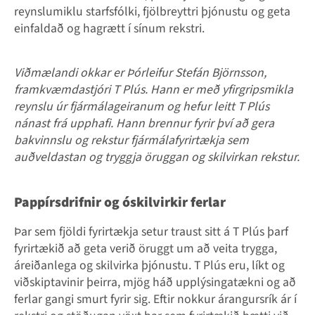
reynslumiklu starfsfólki, fjölbreyttri þjónustu og geta
einfaldað og hagrætt í sínum rekstri.
Viðmælandi okkar er Þórleifur Stefán Björnsson,
framkvæmdastjóri T Plús. Hann er með yfirgripsmikla
reynslu úr fjármálageiranum og hefur leitt T Plús
nánast frá upphafi. Hann brennur fyrir því að gera
bakvinnslu og rekstur fjármálafyrirtækja sem
auðveldastan og tryggja öruggan og skilvirkan rekstur.
Pappírsdrifnir og óskilvirkir ferlar
Þar sem fjöldi fyrirtækja setur traust sitt á T Plús þarf
fyrirtækið að geta verið öruggt um að veita trygga,
áreiðanlega og skilvirka þjónustu. T Plús eru, líkt og
viðskiptavinir þeirra, mjög háð upplýsingatækni og að
ferlar gangi smurt fyrir sig. Eftir nokkur árangursrík ár í