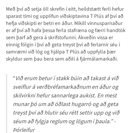
Með því að setja öll skrefin í eitt, heildstætt ferli hefur
sparast tími og upplifun viðskiptavina T Plús af því að
hefja viðskipti er betri en áður. Mikill vinnusparnaður
er af því að hafa þessa ferla stafræna og færri handtök
sem þarf að gera á skrifstofunni. Ákveðin vissa er
einnig fólgin í því að geta treyst því að ferlarnir séu í
samræmi við lög og hjálpa T Plús að uppfylla þær
skyldur sem þau bera sem aðili á fjármálamarkaði.
“
Við erum betur í stakk búin að takast á við
sveiflur á verðbréfamarkaðnum en áður og
skilvirkni hefur sannarlega aukist. En mest
munar þó um að öðlast hugarró og að geta
treyst því að hlutir séu rétt settir upp og við
séum að fylgja reglum og lögum í þaula.” -
Þórleifur