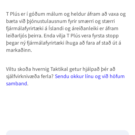
T Plús er í góðum málum og heldur áfram að vaxa og
bæta við þjónustulausnum fyrir smærri og stærri
fjármálafyrirtæki á Íslandi og áreiðanleiki er áfram
leiðarljós þeirra. Enda vilja T Plús vera fyrsta stopp
þegar ný fjármálafyrirtæki íhuga að fara af stað út á
markaðinn.
Viltu skoða hvernig Taktikal getur hjálpað þér að
sjálfvirknivæða ferla?
Sendu okkur línu og við höfum
samband
.