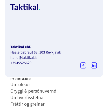
Taktikal ehf.
Háaleitisbraut 68, 103 Reykjavík
hallo@taktikal.is
+3545525620
FYRIRTÆKIÐ
Um okkur
Öryggi & persónuvernd
Umhverfisstefna
Fréttir og greinar