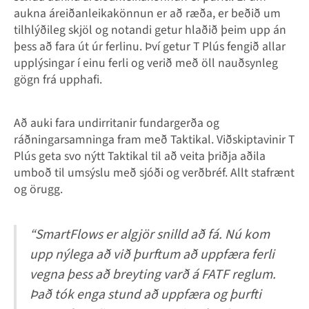
aukna áreiðanleikakönnun er að ræða, er beðið um
tilhlýðileg skjöl og notandi getur hlaðið þeim upp án
þess að fara út úr ferlinu. Því getur T Plús fengið allar
upplýsingar í einu ferli og verið með öll nauðsynleg
gögn frá upphafi.
Að auki fara undirritanir fundargerða og
ráðningarsamninga fram með Taktikal. Viðskiptavinir T
Plús geta svo nýtt Taktikal til að veita þriðja aðila
umboð til umsýslu með sjóði og verðbréf. Allt stafrænt
og örugg.
“SmartFlows er algjör snilld að fá. Nú kom
upp nýlega að við þurftum að uppfæra ferli
vegna þess að breyting varð á FATF reglum.
Það tók enga stund að uppfæra og þurfti