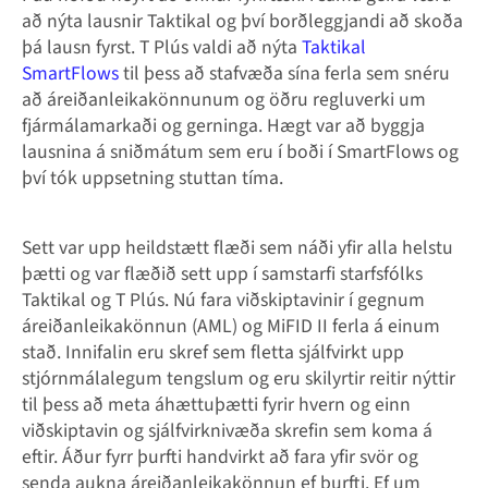
að nýta lausnir Taktikal og því borðleggjandi að skoða
þá lausn fyrst. T Plús valdi að nýta
Taktikal
SmartFlows
til þess að stafvæða sína ferla sem snéru
að áreiðanleikakönnunum og öðru regluverki um
fjármálamarkaði og gerninga. Hægt var að byggja
lausnina á sniðmátum sem eru í boði í SmartFlows og
því tók uppsetning stuttan tíma.
Sett var upp heildstætt flæði sem náði yfir alla helstu
þætti og var flæðið sett upp í samstarfi starfsfólks
Taktikal og T Plús. Nú fara viðskiptavinir í gegnum
áreiðanleikakönnun (AML) og MiFID II ferla á einum
stað. Innifalin eru skref sem fletta sjálfvirkt upp
stjórnmálalegum tengslum og eru skilyrtir reitir nýttir
til þess að meta áhættuþætti fyrir hvern og einn
viðskiptavin og sjálfvirknivæða skrefin sem koma á
eftir. Áður fyrr þurfti handvirkt að fara yfir svör og
senda aukna áreiðanleikakönnun ef þurfti. Ef um