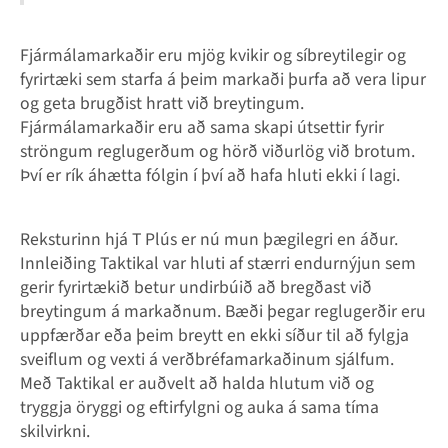
Fjármálamarkaðir eru mjög kvikir og síbreytilegir og
fyrirtæki sem starfa á þeim markaði þurfa að vera lipur
og geta brugðist hratt við breytingum.
Fjármálamarkaðir eru að sama skapi útsettir fyrir
ströngum reglugerðum og hörð viðurlög við brotum.
Því er rík áhætta fólgin í því að hafa hluti ekki í lagi.
Reksturinn hjá T Plús er nú mun þægilegri en áður.
Innleiðing Taktikal var hluti af stærri endurnýjun sem
gerir fyrirtækið betur undirbúið að bregðast við
breytingum á markaðnum. Bæði þegar reglugerðir eru
uppfærðar eða þeim breytt en ekki síður til að fylgja
sveiflum og vexti á verðbréfamarkaðinum sjálfum.
Með Taktikal er auðvelt að halda hlutum við og
tryggja öryggi og eftirfylgni og auka á sama tíma
skilvirkni.