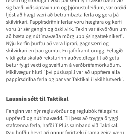
rekstri og stöðugan vöxt þar sem fyrirtækið bætti við
sig bæði viðskiptavinum og þjónustuleiðum, var orðið
ljóst að hægt væri að betrumbæta ferla og gera þá
skilvirkari. Pappírsdrifnir ferlar voru hægfara og kerfi
voru úr sér gengin og óskilvirk. Tekin var ákvörðun um
að bæta og nútímavæða mörg upplýsingatæknikerfi.
Nýju kerfin þurftu að vera liprari, gagnsærri og
skilvirkari en þau gömlu. En jafnframt örugg. Félagið
vildi geta skalað reksturinn auðveldlega til að geta
betur fylgt vexti og sveiflum á verðbréfamörkuðum.
Mikilvægur hluti í því púsluspili var að uppfæra alla
pappírsdrifna ferla og þar var Taktikal í lykilhlutverki.
Lausnin sótt til Taktikal
Fenginn var nýr regluvörður og reglubók félagsins
uppfærð og nútímavædd. Til þess að trygga öryggi
stafrænna ferla, hafði T Plús samband við Taktikal.
Þau höfðu heyrt að önnur fyrirtæki í sama geira væru