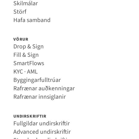
Skilmálar
Störf
Hafa samband
VÖRUR
Drop & Sign
Fill & Sign
SmartFlows
KYC · AML
Byggingarfulltrúar
Rafrænar auðkenningar
Rafrænar innsiglanir
UNDIRSKRIFTIR
Fullgildar undirskriftir
Advanced undirskriftir