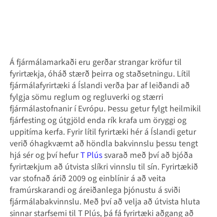
Á fjármálamarkaði eru gerðar strangar kröfur til
fyrirtækja, óháð stærð þeirra og staðsetningu. Lítil
fjármálafyrirtæki á Íslandi verða þar af leiðandi að
fylgja sömu reglum og regluverki og stærri
fjármálastofnanir í Evrópu. Þessu getur fylgt heilmikil
fjárfesting og útgjöld enda rík krafa um öryggi og
uppitíma kerfa. Fyrir lítil fyrirtæki hér á Íslandi getur
verið óhagkvæmt að höndla bakvinnslu þessu tengt
hjá sér og því hefur
T Plús
svarað með því að bjóða
fyrirtækjum að útvista slíkri vinnslu til sín. Fyrirtækið
var stofnað árið 2009 og einblínir á að veita
framúrskarandi og áreiðanlega þjónustu á sviði
fjármálabakvinnslu. Með því að velja að útvista hluta
sinnar starfsemi til T Plús, þá fá fyrirtæki aðgang að