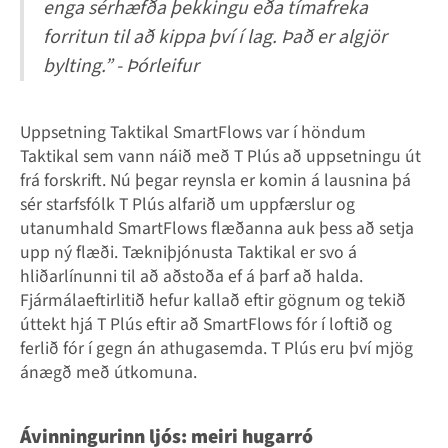
enga sérhæfða þekkingu eða tímafreka
forritun til að kippa því í lag. Það er algjör
bylting.” - Þórleifur
Uppsetning Taktikal SmartFlows var í höndum
Taktikal sem vann náið með T Plús að uppsetningu út
frá forskrift. Nú þegar reynsla er komin á lausnina þá
sér starfsfólk T Plús alfarið um uppfærslur og
utanumhald SmartFlows flæðanna auk þess að setja
upp ný flæði. Tækniþjónusta Taktikal er svo á
hliðarlínunni til að aðstoða ef á þarf að halda.
Fjármálaeftirlitið hefur kallað eftir gögnum og tekið
úttekt hjá T Plús eftir að SmartFlows fór í loftið og
ferlið fór í gegn án athugasemda. T Plús eru því mjög
ánægð með útkomuna.
Ávinningurinn ljós: meiri hugarró