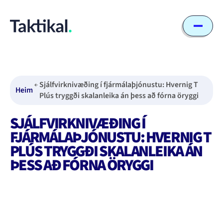
Sjálfvirknivæðing í fjármálaþjónustu: Hvernig T
Heim
Plús tryggði skalanleika án þess að fórna öryggi
SJÁLFVIRKNIVÆÐING Í
FJÁRMÁLAÞJÓNUSTU: HVERNIG T
PLÚS TRYGGÐI SKALANLEIKA ÁN
ÞESS AÐ FÓRNA ÖRYGGI