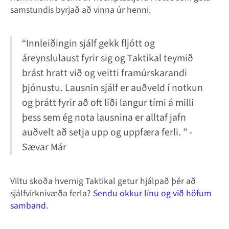
samstundis byrjað að vinna úr henni.
“Innleiðingin sjálf gekk fljótt og
áreynslulaust fyrir sig og Taktikal teymið
brást hratt við og veitti framúrskarandi
þjónustu. Lausnin sjálf er auðveld í notkun
og þrátt fyrir að oft líði langur tími á milli
þess sem ég nota lausnina er alltaf jafn
auðvelt að setja upp og uppfæra ferli. ” -
Sævar Már
Viltu skoða hvernig Taktikal getur hjálpað þér að
sjálfvirknivæða ferla?
Sendu okkur línu og við höfum
samband
.