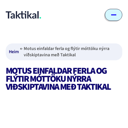
Motus einfaldar ferla og flýtir móttöku nýrra
Heim
viðskiptavina með Taktikal
MOTUS EINFALDAR FERLA OG
FLÝTIR MÓTTÖKU NÝRRA
VIÐSKIPTAVINA MEÐ TAKTIKAL