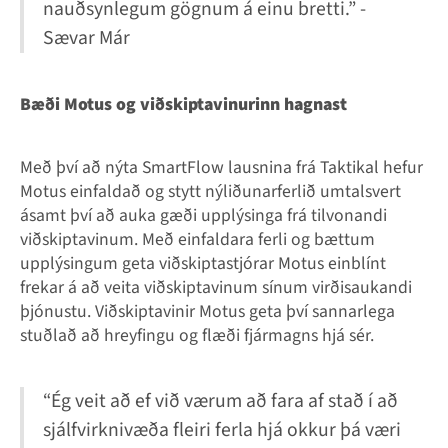
nauðsynlegum gögnum á einu bretti.” -
Sævar Már
Bæði Motus og viðskiptavinurinn hagnast
Með því að nýta SmartFlow lausnina frá Taktikal hefur
Motus einfaldað og stytt nýliðunarferlið umtalsvert
ásamt því að auka gæði upplýsinga frá tilvonandi
viðskiptavinum. Með einfaldara ferli og bættum
upplýsingum geta viðskiptastjórar Motus einblínt
frekar á að veita viðskiptavinum sínum virðisaukandi
þjónustu. Viðskiptavinir Motus geta því sannarlega
stuðlað að hreyfingu og flæði fjármagns hjá sér.
“Ég veit að ef við værum að fara af stað í að
sjálfvirknivæða fleiri ferla hjá okkur þá væri