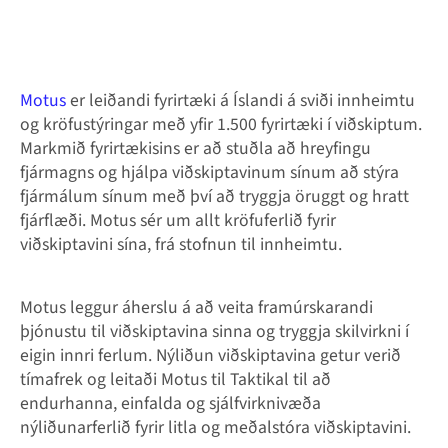
Motus
er leiðandi fyrirtæki á Íslandi á sviði innheimtu
og kröfustýringar með yfir 1.500 fyrirtæki í viðskiptum.
Markmið fyrirtækisins er að stuðla að hreyfingu
fjármagns og hjálpa viðskiptavinum sínum að stýra
fjármálum sínum með því að tryggja öruggt og hratt
fjárflæði. Motus sér um allt kröfuferlið fyrir
viðskiptavini sína, frá stofnun til innheimtu.
Motus leggur áherslu á að veita framúrskarandi
þjónustu til viðskiptavina sinna og tryggja skilvirkni í
eigin innri ferlum. Nýliðun viðskiptavina getur verið
tímafrek og leitaði Motus til Taktikal til að
endurhanna, einfalda og sjálfvirknivæða
nýliðunarferlið fyrir litla og meðalstóra viðskiptavini.