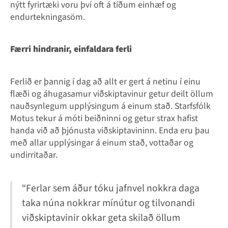
nýtt fyrirtæki voru því oft á tíðum einhæf og
endurtekningasöm.
Færri hindranir, einfaldara ferli
Ferlið er þannig í dag að allt er gert á netinu í einu
flæði og áhugasamur viðskiptavinur getur deilt öllum
nauðsynlegum upplýsingum á einum stað. Starfsfólk
Motus tekur á móti beiðninni og getur strax hafist
handa við að þjónusta viðskiptavininn. Enda eru þau
með allar upplýsingar á einum stað, vottaðar og
undirritaðar.
“Ferlar sem áður tóku jafnvel nokkra daga
taka núna nokkrar mínútur og tilvonandi
viðskiptavinir okkar geta skilað öllum