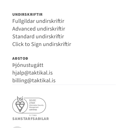
UNDIRSKRIFTIR
Fullgildar undirskriftir
Advanced undirskriftir
Standard undirskriftir
Click to Sign undirskriftir
AÐSTOÐ
Þjónustugátt
hjalp@taktikal.is
billing@taktikal.is
SAMSTARFSAÐILAR