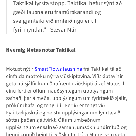
Taktikal fyrsta stopp. Taktikal hefur sýnt að
gæði lausna eru framúrskarandi og
sveigjanleiki við innleiðingu er til
fyrirmyndar.” - Sævar Már
Hvernig Motus notar Taktikal
Motust nýtir
SmartFlows lausnina
frá Taktikal til að
einfalda móttöku nýrra viðskiptavina. Viðskiptavinir
geta nú sjálfir komið rafrænt í viðskipti á vef Motus. Í
einu ferli er öllum nauðsynlegum upplýsingum
safnað, þar á meðal upplýsingum um fyrirtækið sjálft,
prókúruhafa og tengiliði. Ferlið er tengt við
Fyrirtækjaskrá og helstu upplýsingar um fyrirtækið
sóttar þaðan sjálfvirkt. Öllum umbeðnum
upplýsingum er safnað saman, umsókn undirrituð og
henni komið beint til viðskiptastjóra Motus sem geta