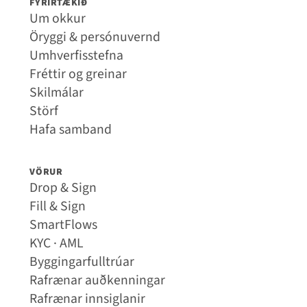
FYRIRTÆKIÐ
Um okkur
Öryggi & persónuvernd
Umhverfisstefna
Fréttir og greinar
Skilmálar
Störf
Hafa samband
VÖRUR
Drop & Sign
Fill & Sign
SmartFlows
KYC · AML
Byggingarfulltrúar
Rafrænar auðkenningar
Rafrænar innsiglanir