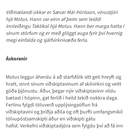
Viðmælandi okkar er Sævar Már Þórisson, vörustjóri
hjá Motus. Hann var einn af þeim sem leiddi
innleiðingu Taktikal hjá Motus. Hann ber marga hatta í
sínum störfum og er með glöggt auga fyrir því hvernig
megi einfalda og sjálfvirknivæða ferla.
Áskoranir
Motus leggur áherslu á að starfsfólk sitt geti hreyft sig
hratt, sinnt sínum viðskiptavinum af skilvirkni og veitt
góða þjónustu. Áður, þegar nýir viðskiptavinir vildu
bætast í hópinn, gat ferlið í heild tekið nokkra daga.
Ferlinu fylgdi töluverð upplýsingaöflun frá
viðskiptavini og þriðja aðila og oft þurfti umfangsmikil
tölvupóstsamskipti áður en viðskipti gátu
hafist. Verkefni viðskiptastjóra sem fylgdu því að fá inn